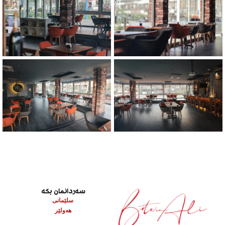
سەردانمان بکە
سلێمانی
هەولێر