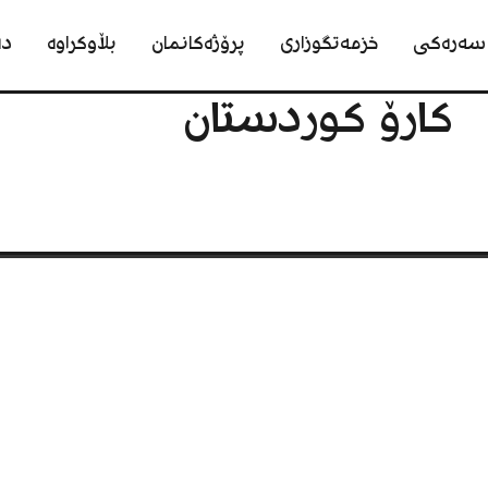
سەرەکی
خزمەتگوزاری
پرۆژەکانمان
بڵاوکراوە
دە
کارۆ کوردستان