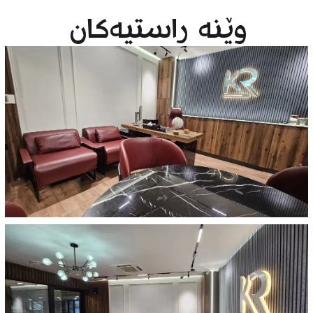
وێنە ڕاستیەکان