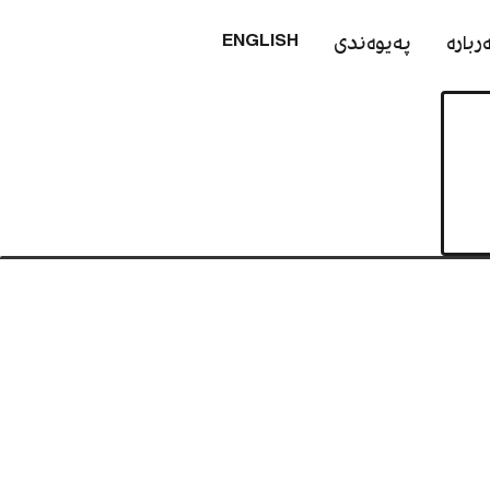
ربارە
پەیوەندی
ENGLISH