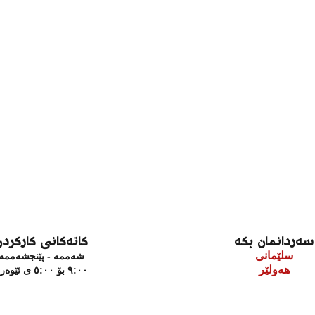
سەردانمان بکە
کاتەکانی کارکردن
سلێمانی
شەممە - پێنجشەممە
هەولێر
٩:٠٠ بۆ ٥:٠٠ ی ئێوەرە