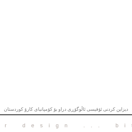
دیزاین کردنی ئۆفیسی ئاڵوگۆڕی دراو بۆ کۆمپانیای کارۆ کوردستان
or design ... b