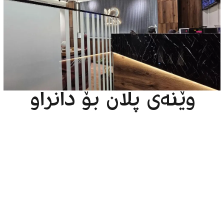
وێنەی پلان بۆ دانراو