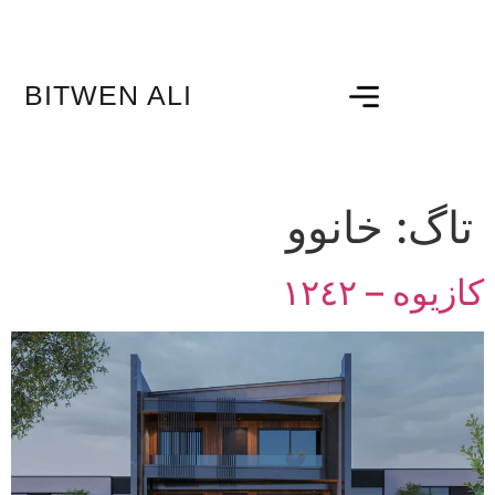
BITWEN ALI
تاگ:
خانوو
کازیوە – ١٢٤٢