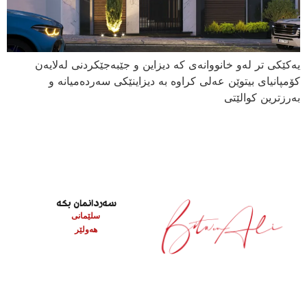
یەکێکی تر لەو خانووانەی کە دیزاین و جێبەجێکردنی لەلایەن
کۆمپانیای بیتوێن عەلی کراوە بە دیزاینێکی سەردەمیانە و
بەرزترین کوالێتی
سەردانمان بکە
سلێمانی
هەولێر