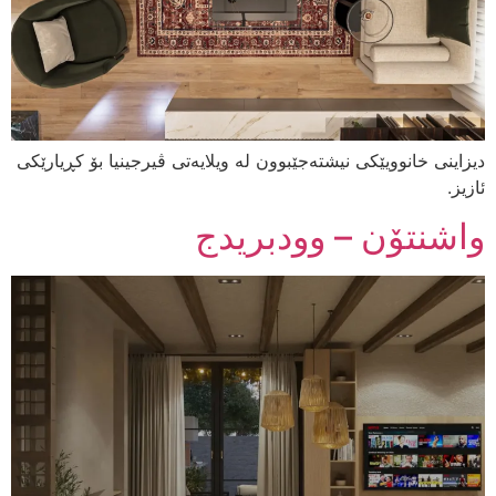
دیزاینی خانوویێکی نیشتەجێبوون لە ویلایەتی ڤیرجینیا بۆ کڕیارێکی
ئازیز.
واشنتۆن – وودبریدج