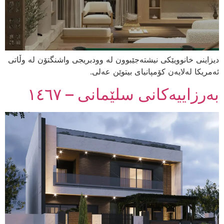
دیزاینی خانوویێکی نیشتەجێبوون لە وودبریجی واشنگتۆن لە وڵاتی
ئەمریکا لەلایەن کۆمپانیای بیتوێن عەلی.
بەرزاییەکانی سلێمانی – ١٤٦٧