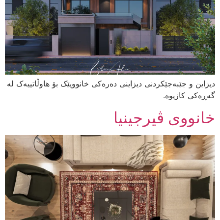
دیزاین و جێبەجێکردنی دیزاینی دەرەکی خانوویێک بۆ هاوڵاتییەک لە
گەڕەکی کازیوە.
خانووی ڤیرجینیا